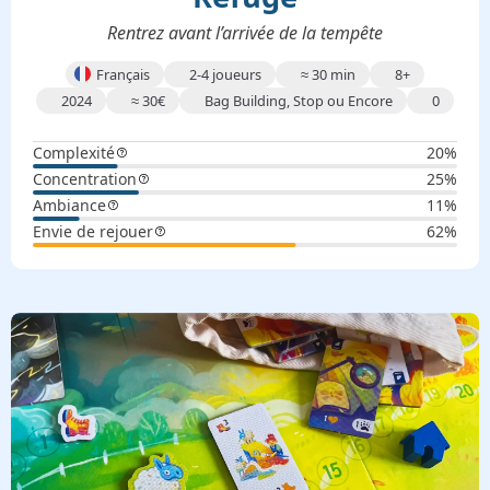
Rentrez avant l’arrivée de la tempête
Français
2-4 joueurs
≈
30 min
8+
2024
≈
30
€
Bag Building, Stop ou Encore
0
Complexité
20%
Concentration
25%
Ambiance
11%
Envie de rejouer
62%