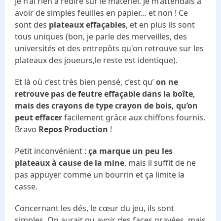
Je n’ai rien à redire sur le matériel. Je m’attendais à
avoir de simples feuilles en papier… et non ! Ce
sont des
plateaux effaçables
, et en plus ils sont
tous uniques (bon, je parle des merveilles, des
universités et des entrepôts qu'on retrouve sur les
plateaux des joueurs,le reste est identique).
Et là où c’est très bien pensé, c’est qu’
on ne
retrouve pas de feutre effaçable dans la boîte,
mais des crayons de type crayon de bois, qu’on
peut effacer
facilement grâce aux chiffons fournis.
Bravo
Repos Production
!
Petit inconvénient :
ça marque un peu les
plateaux à cause de la mine
, mais il suffit de ne
pas appuyer comme un bourrin et ça limite la
casse.
Concernant les dés, le cœur du jeu, ils sont
simples. On aurait pu avoir des faces gravées, mais