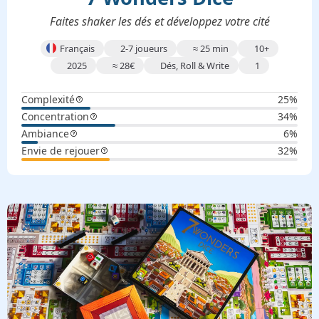
Faites shaker les dés et développez votre cité
Français
2-7 joueurs
≈
25 min
10+
2025
≈
28
€
Dés, Roll & Write
1
Complexité
25%
Concentration
34%
Ambiance
6%
Envie de rejouer
32%