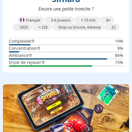
Encore une petite tranche ?
Français
2-6 joueurs
≈
15 min
8+
2025
≈
22
€
Stop ou Encore, Adresse
22
Complexité
19%
Concentration
9%
Ambiance
86%
Envie de rejouer
73%