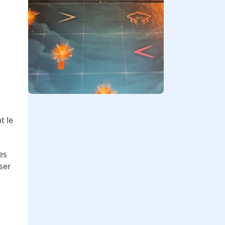
t le
es
ser