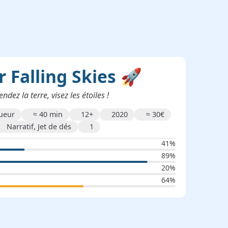
 Falling Skies 🚀
ndez la terre, visez les étoiles !
oueur
≈
40 min
12+
2020
≈
30
€
Narratif, Jet de dés
1
41%
89%
20%
64%