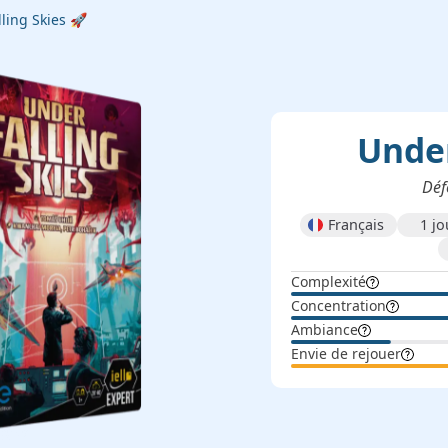
ling Skies 🚀
Under
Défe
Français
1 j
Complexité
Concentration
Ambiance
Envie de rejouer