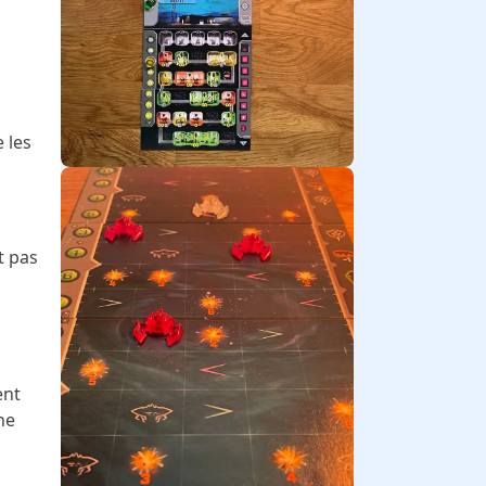
 les
t pas
ent
ne