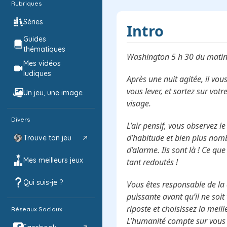
Rubriques
Séries
Intro
Guides
thématiques
Washington 5 h 30 du matin
Mes vidéos
ludiques
Après une nuit agitée, il vo
vous lever, et sortez sur vot
Un jeu, une image
visage.
Divers
L’air pensif, vous observez le
d’habitude et bien plus nomb
Trouve ton jeu
d’alarme. Ils sont là ! Ce qu
Mes meilleurs jeux
tant redoutés !
Qui suis-je ?
Vous êtes responsable de la
puissante avant qu’il ne soit
riposte et choisissez la meil
Réseaux Sociaux
L’humanité compte sur vous 