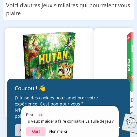
Voici d'autres jeux similaires qui pourraient vous
plaire...
Coucou ! 👋
J'utilise des cookies pour améliorer votre
Hutan
Di
expérience. C'est bon pour vous ?
La vie dans la forêt tropicale...
Un jeu de piste 
N'hésitez pas à aller faire un tour sur
ma page de
Placement de tuiles, Combinaisons
Hasard,
Psst...! 👀
politique de données
.
Tu veux m’aider à faire connaître La Tuile de Jeu ?
Accepter
Refuser
Oui !
Non merci