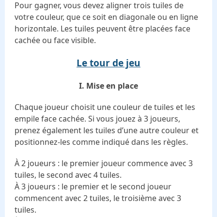
Pour gagner, vous devez aligner trois tuiles de
votre couleur, que ce soit en diagonale ou en ligne
horizontale. Les tuiles peuvent être placées face
cachée ou face visible.
Le tour de jeu
I. Mise en place
Chaque joueur choisit une couleur de tuiles et les
empile face cachée. Si vous jouez à 3 joueurs,
prenez également les tuiles d’une autre couleur et
positionnez-les comme indiqué dans les règles.
À 2 joueurs : le premier joueur commence avec 3
tuiles, le second avec 4 tuiles.
À 3 joueurs : le premier et le second joueur
commencent avec 2 tuiles, le troisième avec 3
tuiles.