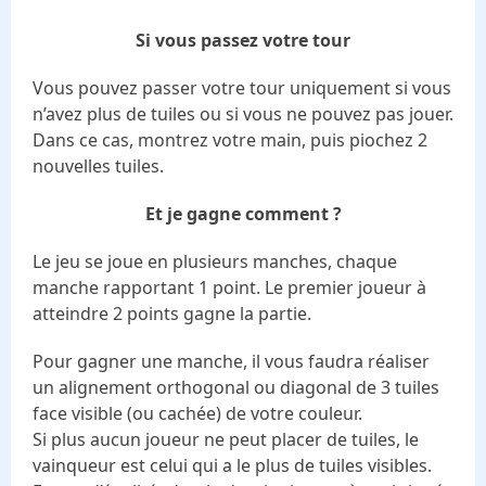
Si vous passez votre tour
Vous pouvez passer votre tour uniquement si vous
n’avez plus de tuiles ou si vous ne pouvez pas jouer.
Dans ce cas, montrez votre main, puis piochez 2
nouvelles tuiles.
Et je gagne comment ?
Le jeu se joue en plusieurs manches, chaque
manche rapportant 1 point. Le premier joueur à
atteindre 2 points gagne la partie.
Pour gagner une manche, il vous faudra réaliser
un alignement orthogonal ou diagonal de 3 tuiles
face visible (ou cachée) de votre couleur.
Si plus aucun joueur ne peut placer de tuiles, le
vainqueur est celui qui a le plus de tuiles visibles.