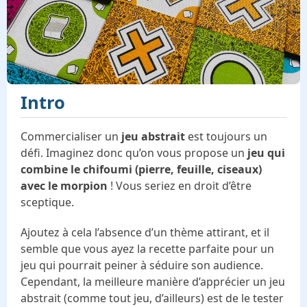
Intro
Commercialiser un
jeu abstrait
est toujours un
défi. Imaginez donc qu’on vous propose un
jeu qui
combine le chifoumi (pierre, feuille, ciseaux)
avec le morpion
! Vous seriez en droit d’être
sceptique.
Ajoutez à cela l’absence d’un thème attirant, et il
semble que vous ayez la recette parfaite pour un
jeu qui pourrait peiner à séduire son audience.
Cependant, la meilleure manière d’apprécier un jeu
abstrait (comme tout jeu, d’ailleurs) est de le tester