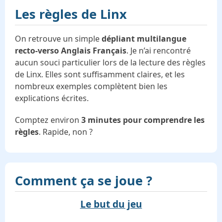
Les règles de
Linx
On retrouve un simple
dépliant multilangue
recto-verso Anglais Français
. Je n’ai rencontré
aucun souci particulier lors de la lecture des règles
de Linx. Elles sont suffisamment claires, et les
nombreux exemples complètent bien les
explications écrites.
Comptez environ
3 minutes pour comprendre les
règles
. Rapide, non ?
Comment ça se joue ?
Le but du jeu