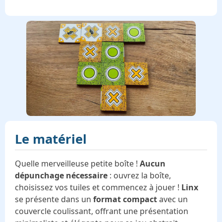
Le matériel
Quelle merveilleuse petite boîte !
Aucun
dépunchage nécessaire
: ouvrez la boîte,
choisissez vos tuiles et commencez à jouer !
Linx
se présente dans un
format compact
avec un
couvercle coulissant, offrant une présentation