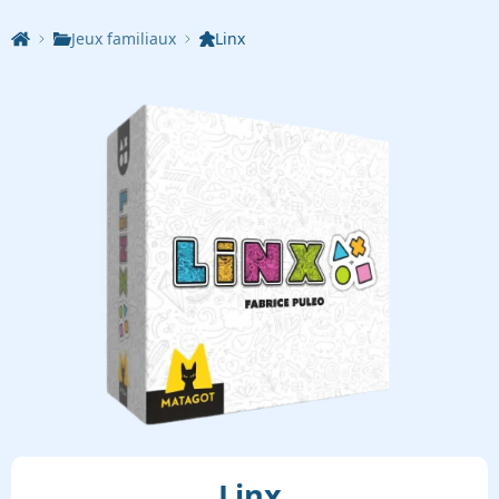
Jeux familiaux
Linx
Linx