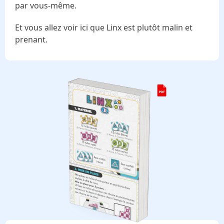
par vous-même.
Et vous allez voir ici que Linx est plutôt malin et
prenant.