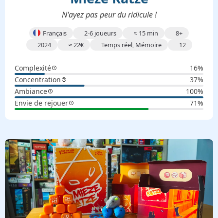
N'ayez pas peur du ridicule !
Français
2-6 joueurs
≈
15 min
8+
2024
≈
22
€
Temps réel, Mémoire
12
Complexité
16%
Concentration
37%
Ambiance
100%
Envie de rejouer
71%