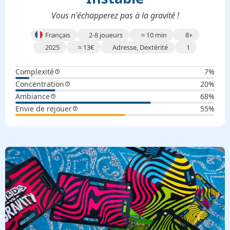
Vous n'échapperez pas à la gravité !
Français
2-8 joueurs
≈
10 min
8+
2025
≈
13
€
Adresse, Dextérité
1
Complexité
7%
Concentration
20%
Ambiance
68%
Envie de rejouer
55%