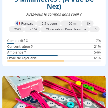
Nez)
Avez-vous le compas dans l'oeil ?
Français
2-5 joueurs
≈
20 min
8+
2025
≈
16
€
Observation, Prise de risque
0
Complexité
7%
Concentration
21%
Ambiance
54%
Envie de rejouer
61%